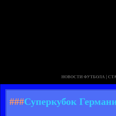
|
НОВОСТИ ФУТБОЛА
СТ
###
Суперкубок Германи