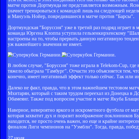
матче против Дортмунда не представляется возможным. Ясно
(начнет тренироваться с командой лишь на следующей неделе
и Мануэль Нойер, повредившиеся в матче против "Барсы".
Дортмундская "Боруссия" уже в третий раз подряд играет в 
команда Юргена Клоппа уступила гельзенкирхенскому "Шальк
настроены на то, чтобы прервать данную негативную тенден
уж важнейшего значения не имеет.
В любом случае, "Боруссия" тоже играла в Telekom-Cup, где 
тяжело обыграла "Гамбург". Отчасти это объясняется тем, чт
конечно, имеет негативный эффект только сейчас. Так или и
Далеко не факт, правда, что в этом важнейшем тестовом мат
Мхитарян, который с таким трудом переехал из Донецка в Д
Обамеянг. Также под вопросом участие в матче Якуба Блащик
Наверное, невероятно яркого и искрометного футбола от матч
которая захватит дух и поразит воображение поклонников Бун
находится, не просто очень важен, но еще и крайне интересе
финалом Лиги чемпионов на "Уэмбли". Тогда, правда, побед
27 июля