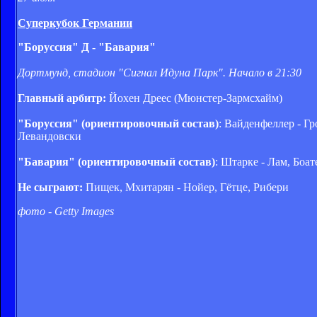
Суперкубок Германии
"Боруссия" Д - "Бавария"
Дортмунд, стадион "Сигнал Идуна Парк". Начало в 21:30
Главный арбитр:
Йохен Дреес (Мюнстер-Зармсхайм)
"Боруссия" (ориентировочный состав)
: Вайденфеллер - Г
Левандовски
"Бавария" (ориентировочный состав)
: Штарке - Лам, Боа
Не сыграют:
Пищек, Мхитарян - Нойер, Гётце, Рибери
фото - Getty Images