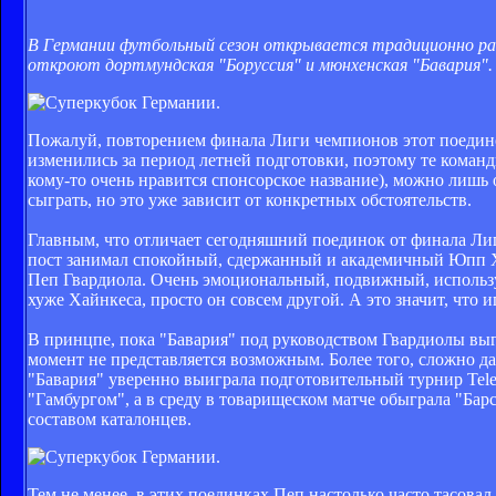
В Германии футбольный сезон открывается традиционно ран
откроют дортмундская "Боруссия" и мюнхенская "Бавария".
Пожалуй, повторением финала Лиги чемпионов этот поединок
изменились за период летней подготовки, поэтому те коман
кому-то очень нравится спонсорское название), можно лишь о
сыграть, но это уже зависит от конкретных обстоятельств.
Главным, что отличает сегодняшний поединок от финала Лиг
пост занимал спокойный, сдержанный и академичный Юпп Ха
Пеп Гвардиола. Очень эмоциональный, подвижный, использу
хуже Хайнкеса, просто он совсем другой. А это значит, что 
В принцпе, пока "Бавария" под руководством Гвардиолы вы
момент не представляется возможным. Более того, сложно даж
"Бавария" уверенно выиграла подготовительный турнир Tele
"Гамбургом", а в среду в товарищеском матче обыграла "Бар
составом каталонцев.
Тем не менее, в этих поединках Пеп настолько часто тасовал