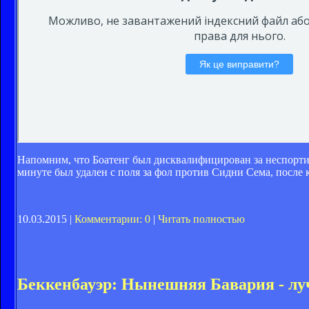
Напомним, что Боатенг был дисквалифицирован за неспортив
минуте был удален с поля за фол против Сидни Сема, после
10.03.2015 |
Комментарии: 0
|
Читать полностью
Беккенбауэр: Нынешняя Бавария - лу