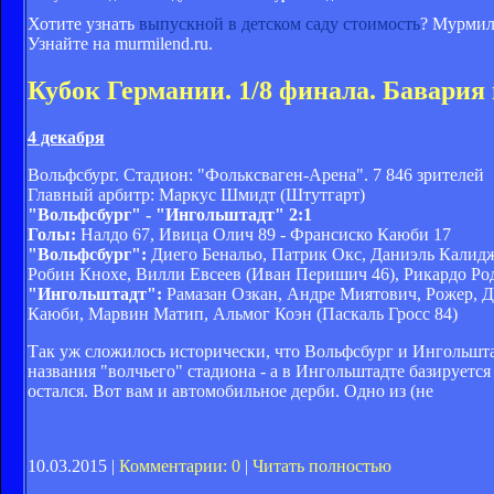
Хотите узнать
выпускной в детском саду стоимость
? Мурмил
Узнайте на murmilend.ru.
Кубок Германии. 1/8 финала. Бавария 
4 декабря
Вольфсбург. Стадион: "Фольксваген-Арена". 7 846 зрителей
Главный арбитр: Маркус Шмидт (Штутгарт)
"Вольфсбург" - "Ингольштадт" 2:1
Голы:
Налдо 67, Ивица Олич 89 - Франсиско Каюби 17
"Вольфсбург":
Диего Бенальо, Патрик Окс, Даниэль Калидж
Робин Кнохе, Вилли Евсеев (Иван Перишич 46), Рикардо Ро
"Ингольштадт":
Рамазан Озкан, Андре Миятович, Рожер, Д
Каюби, Марвин Матип, Альмог Коэн (Паскаль Гросс 84)
Так уж сложилось исторически, что Вольфсбург и Ингольштад
названия "волчьего" стадиона - а в Ингольштадте базируется
остался. Вот вам и автомобильное дерби. Одно из (не
10.03.2015 |
Комментарии: 0
|
Читать полностью