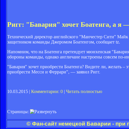
Ригг: "Бавария" хочет Боатенга, а я
Технический директор английского "Манчестер Сити" Майк Ри
защитником команды Джеромом Боатенгом, сообщает tz.
Напомним, что на Боатенга претендует мюнхенская "Бавари
обороны команды, однако англичане настроены совсем по-ин
"Бавария" хочет приобрести Боатенга? Видите ли, желать – э
приобрести Месси и Феррари", — заявил Ригг.
10.03.2015 |
Комментарии: 0
|
Читать полностью
Страницы:
© Фан-сайт немецкой Баварии - при