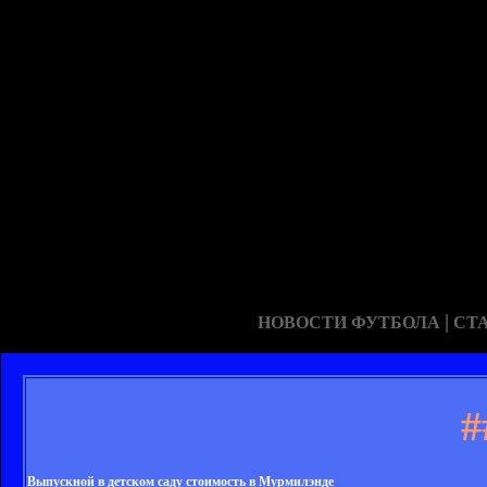
|
НОВОСТИ ФУТБОЛА
СТ
#
Выпускной в детском саду стоимость в Мурмилэнде