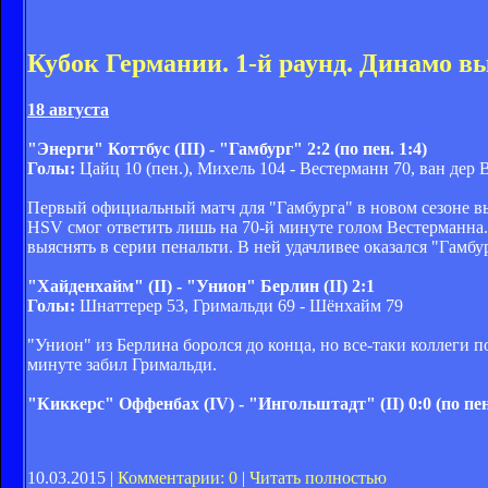
Кубок Германии. 1-й раунд. Динамо в
18 августа
"Энерги" Коттбус (III) - "Гамбург" 2:2 (по пен. 1:4)
Голы:
Цайц 10 (пен.), Михель 104 - Вестерманн 70, ван дер 
Первый официальный матч для "Гамбурга" в новом сезоне вы
HSV смог ответить лишь на 70-й минуте голом Вестерманна.
выяснять в серии пенальти. В ней удачливее оказался "Гамб
"Хайденхайм" (II) - "Унион" Берлин (II) 2:1
Голы:
Шнаттерер 53, Гримальди 69 - Шёнхайм 79
"Унион" из Берлина боролся до конца, но все-таки коллеги 
минуте забил Гримальди.
"Киккерс" Оффенбах (IV) - "Ингольштадт" (II) 0:0 (по пен.
10.03.2015 |
Комментарии: 0
|
Читать полностью