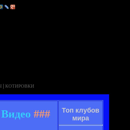
|
Ы
КОТИРОВКИ
Топ клубов
 Видео
###
мира