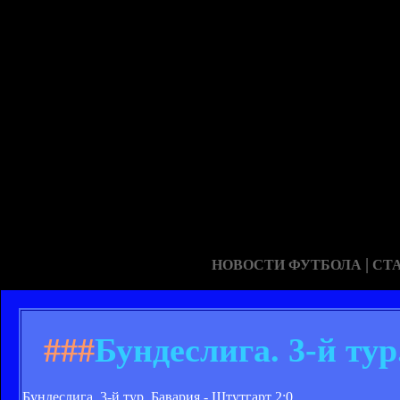
|
НОВОСТИ ФУТБОЛА
СТ
###
Бундеслига. 3-й тур
Бундеслига. 3-й тур. Бавария - Штутгарт 2:0