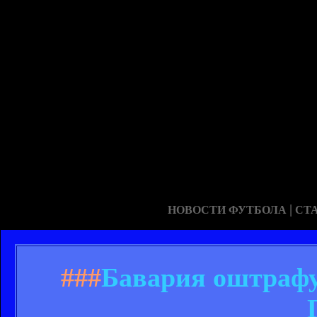
|
НОВОСТИ ФУТБОЛА
СТ
###
Бавария оштрафуе